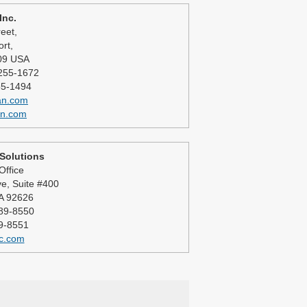
Inc.
eet,
rt,
09 USA
-255-1672
55-1494
an.com
an.com
 Solutions
Office
e, Suite #400
A 92626
689-8550
89-8551
c.com