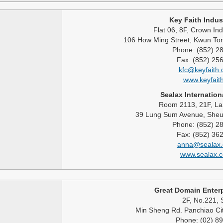
Key Faith Indust
Flat 06, 8F, Crown Ind
106 How Ming Street, Kwun To
Phone: (852) 2
Fax: (852) 25
kfc@keyfaith
www.keyfait
Sealax Internatio
Room 2113, 21F, La
39 Lung Sum Avenue, Sheu
Phone: (852) 2
Fax: (852) 36
anna@sealax.
www.sealax.
Great Domain Enterp
2F, No.221, 
Min Sheng Rd. Panchiao Cit
Phone: (02) 8