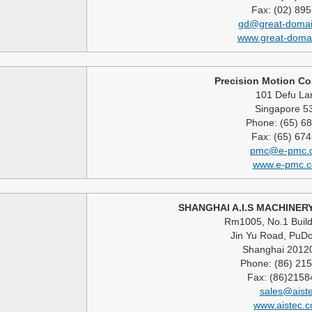
Fax: (02) 89
gd@great-domai
www.great-doma
Precision Motion Con
101 Defu La
Singapore 5
Phone: (65) 6
Fax: (65) 67
pmc@e-pmc.
www.e-pmc.c
SHANGHAI A.I.S MACHINERY
Rm1005, No.1 Build
Jin Yu Road, PuDon
Shanghai 2012
Phone: (86) 21
Fax: (86)215
sales@aist
www.aistec.