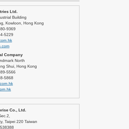
ries Ltd.
ustrial Building
ng, Kowloon, Hong Kong
880-9369
64-5229
.com.hk
h.com
nal Company
ndmark North
ng Shui, Hong Kong
889-5566
28-5868
com.hk
com.hk
rise Co., Ltd.
Sec.2,
y, Taipei 220 Taiwan
9538388