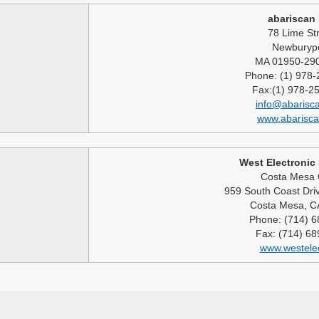
abariscan 
78 Lime Str
Newburypo
MA 01950-29
Phone: (1) 978
Fax:(1) 978-2
info@abarisc
www.abarisc
West Electronic
Costa Mesa 
959 South Coast Driv
Costa Mesa, C
Phone: (714) 
Fax: (714) 6
www.westele