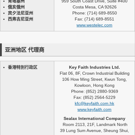
肯塔基州
959 South Coast Drive, Suite #400
俄亥俄州
Costa Mesa, CA 92626
宾夕法尼亚州
Phone: (714) 689-8550
西弗吉尼亚州
Fax: (714) 689-8551
www.westelec.com
亚洲地区 代理商
香港特別行政区
Key Faith Industries Ltd.
Flat 06, 8F, Crown Industrial Building
106 How Ming Street, Kwun Tong,
Kowloon, Hong Kong
Phone: (852) 2880-9369
Fax: (852) 2564-5229
kfc@keyfaith.com.hk
www.keyfaith.com
Sealax International Company
Room 2113, 21F, Landmark North
39 Lung Sum Avenue, Sheung Shui,