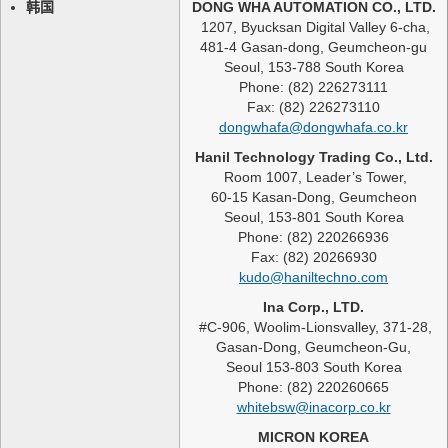
韩国
DONG WHA AUTOMATION CO., LTD.
1207, Byucksan Digital Valley 6-cha,
481-4 Gasan-dong, Geumcheon-gu
Seoul, 153-788 South Korea
Phone: (82) 226273111
Fax: (82) 226273110
dongwhafa@dongwhafa.co.kr
Hanil Technology Trading Co., Ltd.
Room 1007, Leader’s Tower,
60-15 Kasan-Dong, Geumcheon
Seoul, 153-801 South Korea
Phone: (82) 220266936
Fax: (82) 20266930
kudo@haniltechno.com
Ina Corp., LTD.
#C-906, Woolim-Lionsvalley, 371-28,
Gasan-Dong, Geumcheon-Gu,
Seoul 153-803 South Korea
Phone: (82) 220260665
whitebsw@inacorp.co.kr
MICRON KOREA