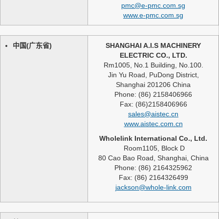
pmc@e-pmc.com.sg
www.e-pmc.com.sg
中国(广东省)
SHANGHAI A.I.S MACHINERY
ELECTRIC CO., LTD.
Rm1005, No.1 Building, No.100.
Jin Yu Road, PuDong District,
Shanghai 201206 China
Phone: (86) 2158406966
Fax: (86)2158406966
sales@aistec.cn
www.aistec.com.cn
Wholelink International Co., Ltd.
Room1105, Block D
80 Cao Bao Road, Shanghai, China
Phone: (86) 2164325962
Fax: (86) 2164326499
jackson@whole-link.com