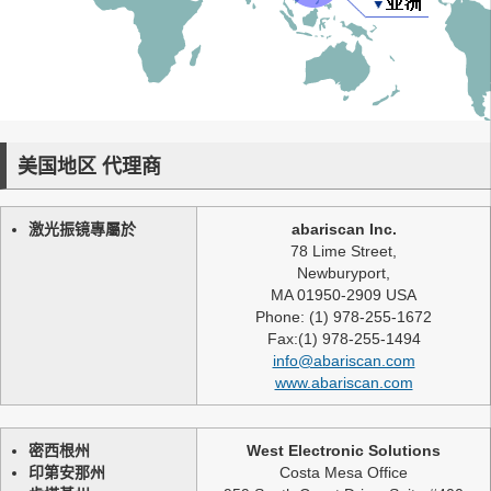
美国地区 代理商
激光振镜專屬於
abariscan Inc.
78 Lime Street,
Newburyport,
MA 01950-2909 USA
Phone: (1) 978-255-1672
Fax:(1) 978-255-1494
info@abariscan.com
www.abariscan.com
密西根州
West Electronic Solutions
印第安那州
Costa Mesa Office