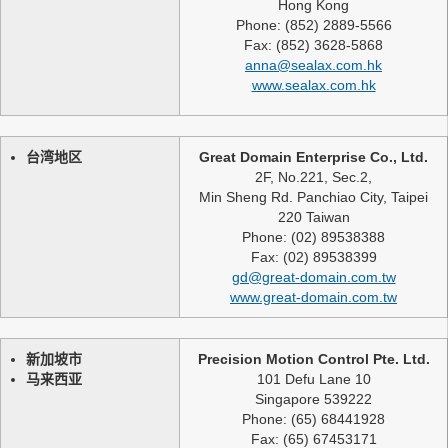
Hong Kong
Phone: (852) 2889-5566
Fax: (852) 3628-5868
anna@sealax.com.hk
www.sealax.com.hk
台湾地区
Great Domain Enterprise Co., Ltd.
2F, No.221, Sec.2,
Min Sheng Rd. Panchiao City, Taipei
220 Taiwan
Phone: (02) 89538388
Fax: (02) 89538399
gd@great-domain.com.tw
www.great-domain.com.tw
新加坡市
Precision Motion Control Pte. Ltd.
马来西亚
101 Defu Lane 10
Singapore 539222
Phone: (65) 68441928
Fax: (65) 67453171