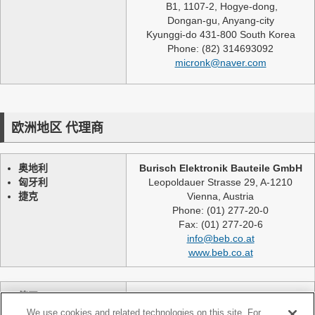
B1, 1107-2, Hogye-dong,
Dongan-gu, Anyang-city
Kyunggi-do 431-800 South Korea
Phone: (82) 314693092
micronk@naver.com
欧洲地区 代理商
奥地利
Burisch Elektronik Bauteile GmbH
匈牙利
Leopoldauer Strasse 29, A-1210
捷克
Vienna, Austria
Phone: (01) 277-20-0
Fax: (01) 277-20-6
info@beb.co.at
www.beb.co.at
德国
NEXLASE GmbH
瑞士
Industriestrasse 51
We use cookies and related technologies on this site. For