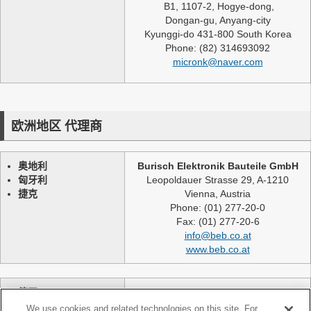
B1, 1107-2, Hogye-dong,
Dongan-gu, Anyang-city
Kyunggi-do 431-800 South Korea
Phone: (82) 314693092
micronk@naver.com
欧洲地区 代理商
奥地利
Burisch Elektronik Bauteile GmbH
匈牙利
Leopoldauer Strasse 29, A-1210
捷克
Vienna, Austria
Phone: (01) 277-20-0
Fax: (01) 277-20-6
info@beb.co.at
www.beb.co.at
德国
NEXLASE GmbH
瑞士
Industriestrasse 51
We use cookies and related technologies on this site. For