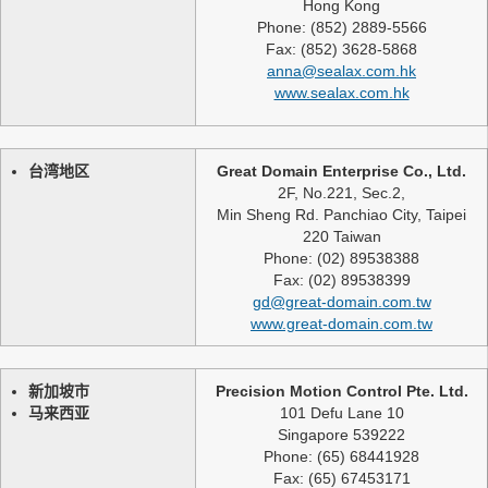
Hong Kong
Phone: (852) 2889-5566
Fax: (852) 3628-5868
anna@sealax.com.hk
www.sealax.com.hk
台湾地区
Great Domain Enterprise Co., Ltd.
2F, No.221, Sec.2,
Min Sheng Rd. Panchiao City, Taipei
220 Taiwan
Phone: (02) 89538388
Fax: (02) 89538399
gd@great-domain.com.tw
www.great-domain.com.tw
新加坡市
Precision Motion Control Pte. Ltd.
马来西亚
101 Defu Lane 10
Singapore 539222
Phone: (65) 68441928
Fax: (65) 67453171