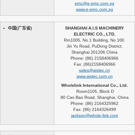
pmc@e-pmc.com.sg
www.e-pmc.com.sg
中国(广东省)
SHANGHAI A.I.S MACHINERY
ELECTRIC CO., LTD.
Rm1005, No.1 Building, No.100.
Jin Yu Road, PuDong District,
Shanghai 201206 China
Phone: (86) 2158406966
Fax: (86)2158406966
sales@aistec.cn
www.aistec.com.cn
Wholelink International Co., Ltd.
Room1105, Block D
80 Cao Bao Road, Shanghai, China
Phone: (86) 2164325962
Fax: (86) 2164326499
jackson@whole-link.com