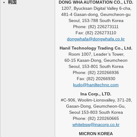
韩国
DONG WHA AUTOMATION CO., LTD.
1207, Byucksan Digital Valley 6-cha,
481-4 Gasan-dong, Geumcheon-gu
Seoul, 153-788 South Korea
Phone: (82) 226273111
Fax: (82) 226273110
dongwhafa@dongwhafa.co.kr
Hanil Technology Trading Co., Ltd.
Room 1007, Leader’s Tower,
60-15 Kasan-Dong, Geumcheon
Seoul, 153-801 South Korea
Phone: (82) 220266936
Fax: (82) 20266930
kudo@haniltechno.com
Ina Corp., LTD.
#C-906, Woolim-Lionsvalley, 371-28,
Gasan-Dong, Geumcheon-Gu,
Seoul 153-803 South Korea
Phone: (82) 220260665
whitebsw@inacorp.co.kr
MICRON KOREA