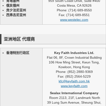
肯塔基州
959 South Coast Drive, Suite #400
俄亥俄州
Costa Mesa, CA 92626
宾夕法尼亚州
Phone: (714) 689-8550
西弗吉尼亚州
Fax: (714) 689-8551
www.westelec.com
亚洲地区 代理商
香港特別行政区
Key Faith Industries Ltd.
Flat 06, 8F, Crown Industrial Building
106 How Ming Street, Kwun Tong,
Kowloon, Hong Kong
Phone: (852) 2880-9369
Fax: (852) 2564-5229
kfc@keyfaith.com.hk
www.keyfaith.com
Sealax International Company
Room 2113, 21F, Landmark North
39 Lung Sum Avenue, Sheung Shui,