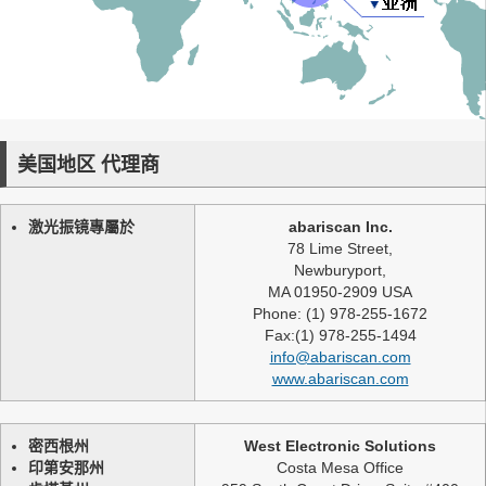
美国地区 代理商
激光振镜專屬於
abariscan Inc.
78 Lime Street,
Newburyport,
MA 01950-2909 USA
Phone: (1) 978-255-1672
Fax:(1) 978-255-1494
info@abariscan.com
www.abariscan.com
密西根州
West Electronic Solutions
印第安那州
Costa Mesa Office