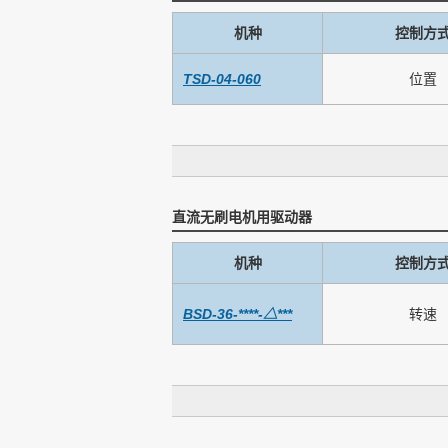
机种
控制方
TSD-04-060
位置
直流无刷电机用驱动器
机种
控制方
BSD-36-****-△***
转速