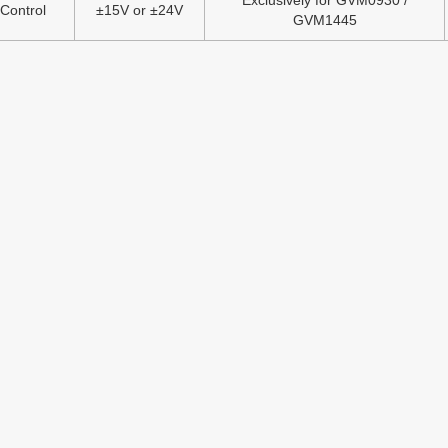
Exclusively for GVM0930 /
 Control
±15V or ±24V
GVM1445