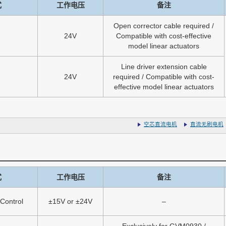
式
工作电压
备注
Open corrector cable required /
24V
Compatible with cost-effective
model linear actuators
Line driver extension cable
24V
required / Compatible with cost-
effective model linear actuators
空芯直流电机
直流无刷电机
式
工作电压
备注
 Control
±15V or ±24V
–