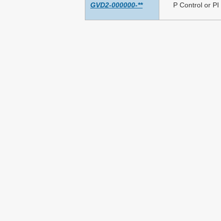
GVD2-000000-**
P Control or PI