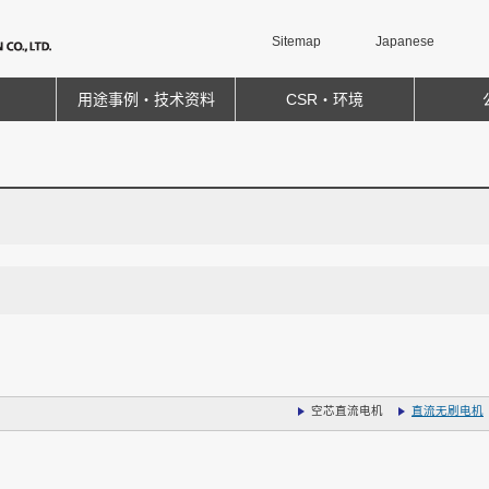
Sitemap
Japanese
用途事例・技术资料
CSR・环境
空芯直流电机
直流无刷电机