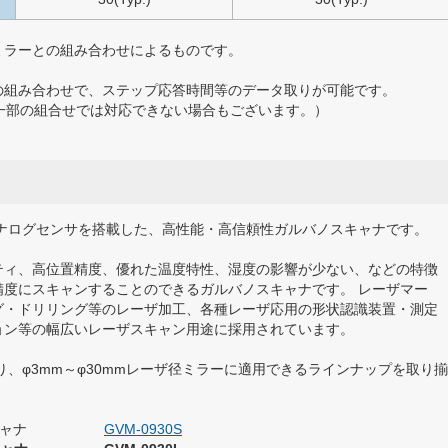
ミラーとの組み合わせによるものです。
の組み合わせで、ステップ応答時間等のデータ取りが可能です。
一部の組合せでは対応できない場合もございます。）
アナログセンサを搭載した、高性能・高信頼性ガルバノスキャナです。
ティ、高位置精度、優れた温度特性、湿度の影響が少ない、などの特徴
精度にスキャンすることのできるガルバノスキャナです。 レーザマー
グ・ドリリング等のレーザ加工、各種レーザ応用の形状認識装置・測定
ョン等の幅広いレーザスキャン用途に採用されています。
り、φ3mm～φ30mmレーザ径ミラーに適用できるラインナップを取り揃
キャナ
GVM-0930S