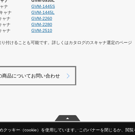
キャナ
GVM-0930L
キャナ
GVM-1445S
スキャナ
GVM-1445L
キャナ
GVM-2260
キャナ
GVM-2280
キャナ
GVM-2510
取り付けることも可能です。詳しくはカタログのスキャナ選定のページ
の商品についてお問い合わせ
|
バシーポリシー
プライバシーポリシー
クッキー（cookie）を使用しています。このバナーを閉じるか、閲
事例集
CSR・環境
会社情報
採用情報