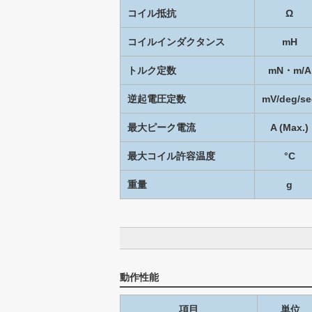
コイル抵抗
Ω
コイルインダクタンス
mH
トルク定数
mN・m/A
逆起電圧定数
mV/deg/se
最大ピーク電流
A (Max.)
最大コイル許容温度
°C
重量
g
動作性能
項目
単位