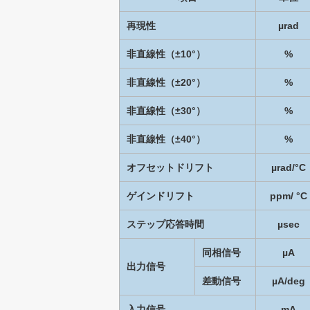
再現性
µrad
非直線性（±10°）
%
非直線性（±20°）
%
非直線性（±30°）
%
非直線性（±40°）
%
オフセットドリフト
µrad/°C
ゲインドリフト
ppm/ °C
ステップ応答時間
µsec
同相信号
µA
出力信号
差動信号
µA/deg
入力信号
mA