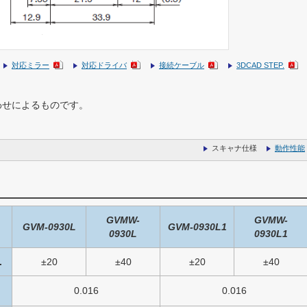
対応ミラー
対応ドライバ
接続ケーブル
3DCAD STEP.
合わせによるものです。
スキャナ仕様
動作性能
GVMW-
GVMW-
GVM-0930L
GVM-0930L1
0930L
0930L1
.
±20
±40
±20
±40
0.016
0.016