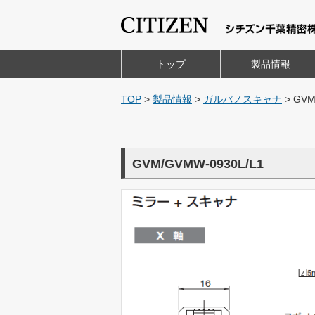
トップ
製品情報
TOP
>
製品情報
>
ガルバノスキャナ
>
GVM
GVM/GVMW-0930L/L1