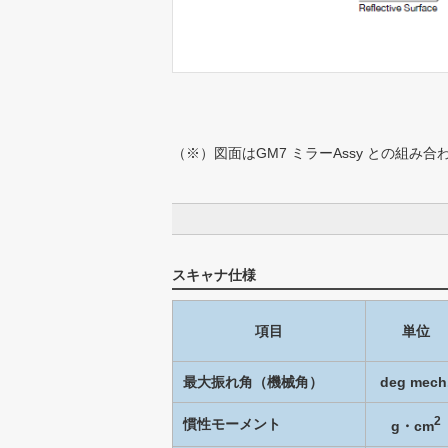
（※）
図面はGM7 ミラーAssy との組み
スキャナ仕様
項目
単位
最大振れ角（機械角）
deg mech
2
慣性モーメント
g・cm