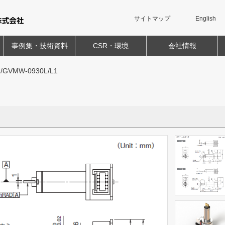
サイトマップ
English
事例集・技術資料
CSR・環境
会社情報
/GVMW-0930L/L1