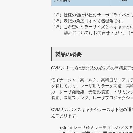
（※）
仕様の値は弊社のサーボドライバと
（※）
表記の角度はすべて機械角です。
（※）
ご希望のミラーサイズとスキャナと
詳細についてはお問合せ下さい。（
製品の概要
GVMシリーズは新開発の光学式の高精度
低イナーシャ、高トルク、高精度リニアリ
を有しており、レーザ用ミラーを高速・高
カ、レーザ顕微鏡、光造形装置、トリミン
装置、高速プリンタ、レーザプロジェクシ
GVMガルバノスキャナシリーズは下記の通
えております。
φ3mm レーザ径ミラー用 ガルバノス