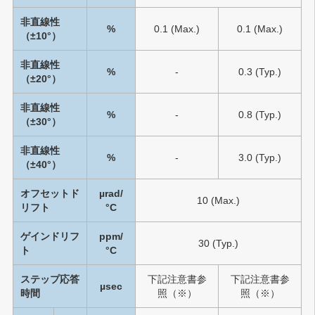
非直線性
%
0.1 (Max.)
0.1 (Max.)
（±10°）
非直線性
%
-
0.3 (Typ.)
（±20°）
非直線性
%
-
0.8 (Typ.)
（±30°）
非直線性
%
-
3.0 (Typ.)
（±40°）
オフセットド
µrad/
10 (Max.)
リフト
°C
ゲインドリフ
ppm/
30 (Typ.)
ト
°C
ステップ応答
下記注意書参
下記注意書参
µsec
時間
照（※）
照（※）