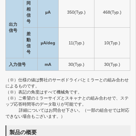
同
相
µA
350(Typ.)
468(Typ.)
信
号
出力
信号
差
動
µA/deg
11(Typ.)
10(Typ.)
信
号
入力信号
mA
30(Typ.)
30(Typ.)
（※）
仕様の値は弊社のサーボドライバとミラーとの組み合わせ
によるものです。
（※）
表記の角度はすべて機械角です。
（※）
ご希望のミラーサイズとスキャナとの組み合わせで、ステ
ップ応答時間等のデータ取りが可能です。
詳細についてはお問合せ下さい。（一部の組合せでは対応
できない場合もございます。）
製品の概要