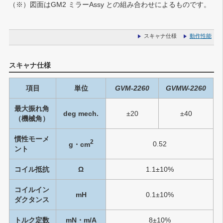
（※）
図面はGM2 ミラーAssy との組み合わせによるものです。
スキャナ仕様
動作性能
スキャナ仕様
項目
単位
GVM-2260
GVMW-2260
最大振れ角
deg mech.
±20
±40
（機械角）
慣性モーメ
2
0.52
g・cm
ント
コイル抵抗
Ω
1.1±10%
コイルイン
mH
0.1±10%
ダクタンス
トルク定数
mN・m/A
8±10%