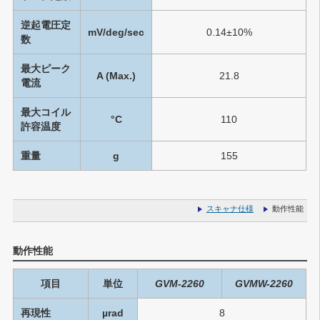
逆起電圧定
mV/deg/sec
0.14±10%
数
最大ピーク
A (Max.)
21.8
電流
最大コイル
°C
110
許容温度
重量
g
155
スキャナ仕様
動作性能
動作性能
項目
単位
GVM-2260
GVMW-2260
再現性
µrad
8