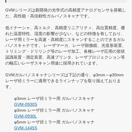
GVMシリーズは新開発の光学式の高精度アナログセンサを搭載し
た、高性能・高信頼性ガルバノスキャナです。
低イナーシャ、高トルク、高精度リニアリティ、高位置精度、優
れた温度特性、湿度の影響が少ない、などの特徴を有しており、
レーザ用ミラーを高速・高精度にスキャンすることのできるガル
バノスキャナです。 レーザマーカ、レーザ顕微鏡、光造形装置、
トリミング・ドリリング等のレーザ加工、各種レーザ応用の形状
認識装置・測定装置、高速プリンタ、レーザプロジェクション等
の幅広いレーザスキャン用途に採用されています。
GVMガルバノスキャナシリーズは下記の通り、φ3mm～φ30mm
レーザ径ミラーに適用できるラインナップを取り揃えておりま
す。
φ3mm レーザ径ミラー用 ガルバノスキャナ
GVM-0930S
φ3mm レーザ径ミラー用 ガルバノスキャナ
GVM-0930L
φ5mm レーザ径ミラー用 ガルバノスキャナ
GVM-1445S