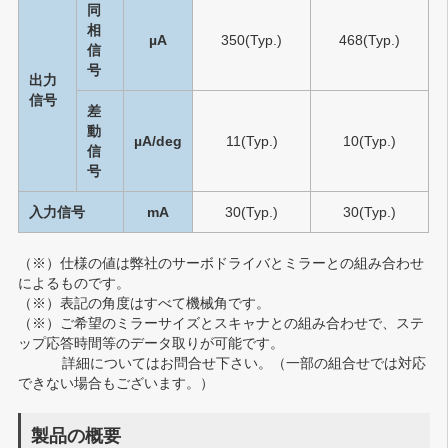
同
相
µA
350(Typ.)
468(Typ.)
信
号
出力
信号
差
動
µA/deg
11(Typ.)
10(Typ.)
信
号
入力信号
mA
30(Typ.)
30(Typ.)
（※）
仕様の値は弊社のサーボドライバとミラーとの組み合わせ
によるものです。
（※）
表記の角度はすべて機械角です。
（※）
ご希望のミラーサイズとスキャナとの組み合わせで、ステ
ップ応答時間等のデータ取りが可能です。
詳細についてはお問合せ下さい。（一部の組合せでは対応
できない場合もございます。）
製品の概要