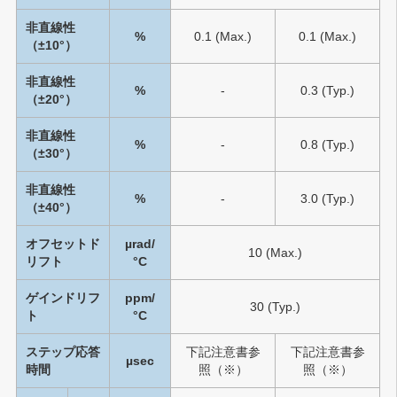
非直線性
%
0.1 (Max.)
0.1 (Max.)
（±10°）
非直線性
%
-
0.3 (Typ.)
（±20°）
非直線性
%
-
0.8 (Typ.)
（±30°）
非直線性
%
-
3.0 (Typ.)
（±40°）
オフセットド
µrad/
10 (Max.)
リフト
°C
ゲインドリフ
ppm/
30 (Typ.)
ト
°C
ステップ応答
下記注意書参
下記注意書参
µsec
時間
照（※）
照（※）