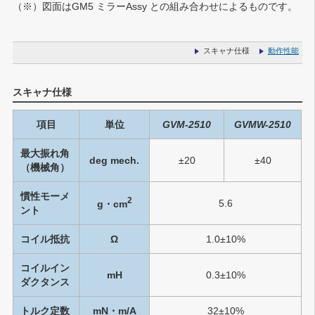
（※）
図面はGM5 ミラーAssy との組み合わせによるものです。
スキャナ仕様
動作性能
スキャナ仕様
項目
単位
GVM-2510
GVMW-2510
最大振れ角
deg mech.
±20
±40
（機械角）
慣性モーメ
2
5.6
g・cm
ント
コイル抵抗
Ω
1.0±10%
コイルイン
mH
0.3±10%
ダクタンス
トルク定数
mN・m/A
32±10%