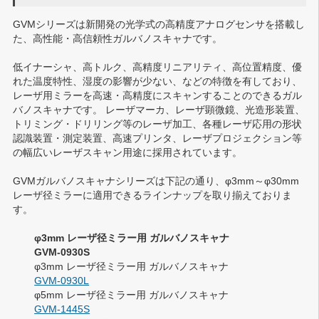
GVMシリーズは新開発の光学式の高精度アナログセンサを搭載し
た、高性能・高信頼性ガルバノスキャナです。
低イナーシャ、高トルク、高精度リニアリティ、高位置精度、優
れた温度特性、湿度の影響が少ない、などの特徴を有しており、
レーザ用ミラーを高速・高精度にスキャンすることのできるガル
バノスキャナです。 レーザマーカ、レーザ顕微鏡、光造形装置、
トリミング・ドリリング等のレーザ加工、各種レーザ応用の形状
認識装置・測定装置、高速プリンタ、レーザプロジェクション等
の幅広いレーザスキャン用途に採用されています。
GVMガルバノスキャナシリーズは下記の通り、φ3mm～φ30mm
レーザ径ミラーに適用できるラインナップを取り揃えておりま
す。
φ3mm レーザ径ミラー用 ガルバノスキャナ
GVM-0930S
φ3mm レーザ径ミラー用 ガルバノスキャナ
GVM-0930L
φ5mm レーザ径ミラー用 ガルバノスキャナ
GVM-1445S