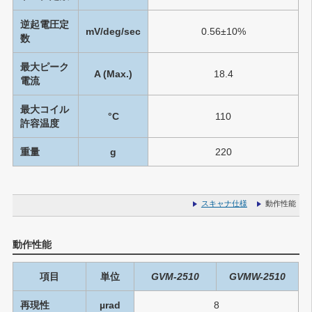
逆起電圧定
mV/deg/sec
0.56±10%
数
最大ピーク
A (Max.)
18.4
電流
最大コイル
°C
110
許容温度
重量
g
220
スキャナ仕様
動作性能
動作性能
項目
単位
GVM-2510
GVMW-2510
再現性
µrad
8