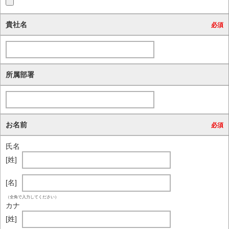
貴社名
必須
所属部署
お名前
必須
氏名
[姓]
[名]
（全角で入力してください）
カナ
[姓]