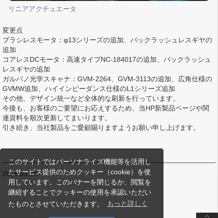
リニアアクチュエータ
変更点
ブラシレスモータ：φ13シリーズの追加、バックラッシュレスギヤの
追加
コアレスDCモータ：高速タイプNC-184017の追加、バックラッシュ
レスギヤの追加
ガルバノ光学スキャナ：GVM-2264、GVM-3113の追加、広角仕様の
GVMW追加、ハイインピーダンス仕様のL1シリーズ追加
その他、デザイン統一など全体的な刷新を行っています。
今後も、お客様のご要望にお応えするため、当HP新製品ページや関
連資料を順次更新してまいります。
引き続き、当社製品をご愛顧賜りますようお願い申し上げます。
このサイトではパーソナライズ機能等を活用し
たサービス提供のためクッキー（cookie）を使
2026.03.18
用しています。このバナーを閉じるか、閲覧を
継続することでクッキーの使用を承認いただい
たものとさせていただきます。
もっと詳しく