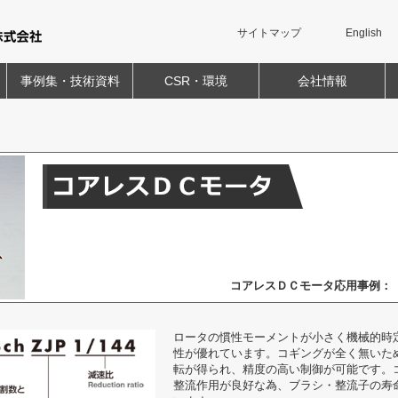
サイトマップ
English
事例集・技術資料
CSR・環境
会社情報
コアレスＤＣモータ応用事例
ロータの慣性モーメントが小さく機械的時
性が優れています。コギングが全く無いた
転が得られ、精度の高い制御が可能です。
整流作用が良好な為、ブラシ・整流子の寿