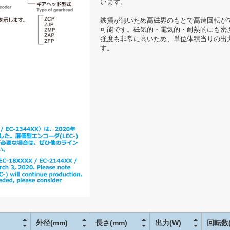
います。
鉄損が無いため高磁界のもとで高速回転が
可能です。磁気的・電気的・耐熱的にも密
強度も非常に高いため、単位体積当りの出
す。
外径(mm)
長さ(mm)
出力(W)
回転数(