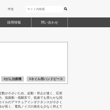
中文
採用情報
問い合わせ
：
#がん治療機
#ネイル用ハンドピース
定数が小さいため、起動・停止が速く、応答
め、低振動・低騒音で、低速でも滑らかな回
コイルのアマチュアインダクタンスが小さく
命が長く、電気ノイズの発生も少なく抑えて