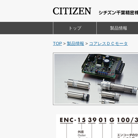
トップ
製品情報
TOP
>
製品情報
>
コアレスＤＣモータ