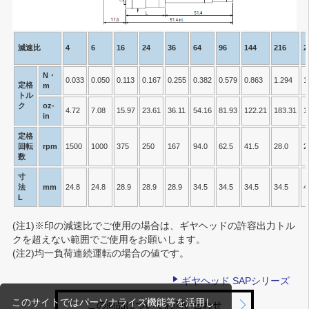
減速比
4
6
16
24
36
64
96
144
216
2
N・
0.033
0.050
0.113
0.167
0.255
0.382
0.579
0.863
1.294
1
定格
m
トル
ク
oz-
4.72
7.08
15.97
23.61
36.11
54.16
81.93
122.21
183.31
1
in
定格
回転
rpm
1500
1000
375
250
167
94.0
62.5
41.5
28.0
2
数
寸
法
mm
24.8
24.8
28.9
28.9
28.9
34.5
34.5
34.5
34.5
4
L
(注1)
※印の減速比でご使用の場合は、ギヤヘッドの許容出力トル
クを超えない範囲でご使用をお願いします。
(注2)
均一負荷連続運転の場合の値です。
ギヤヘッド SAPシリーズ
このサイトではパーソナライズ機能等を活用し
この商品についてお問い合わせ