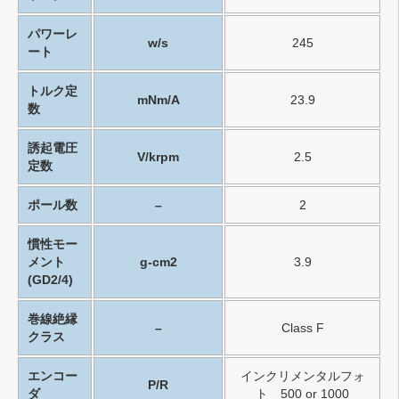
パワーレ
w/s
245
ート
トルク定
mNm/A
23.9
数
誘起電圧
V/krpm
2.5
定数
ポール数
–
2
慣性モー
メント
g-cm2
3.9
(GD2/4)
巻線絶縁
–
Class F
クラス
エンコー
インクリメンタルフォ
P/R
ダ
ト 500 or 1000