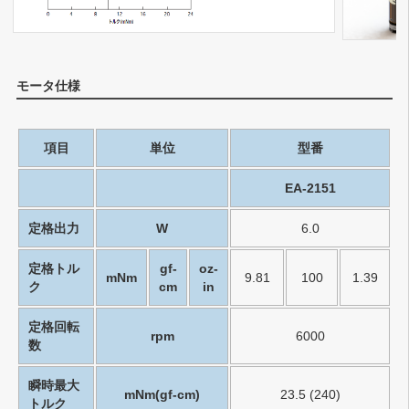
モータ仕様
項目
単位
型番
EA-2151
定格出力
W
6.0
定格トル
gf-
oz-
mNm
9.81
100
1.39
ク
cm
in
定格回転
rpm
6000
数
瞬時最大
mNm(gf-cm)
23.5 (240)
トルク