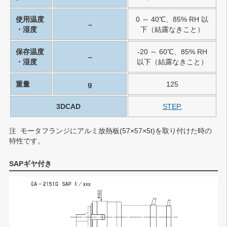
使用温度
0 ～ 40℃、85% RH 以
–
・湿度
下（結露なきこと）
保存温度
-20 ～ 60℃、85% RH
–
・湿度
以下（結露なきこと）
重量
g
125
3DCAD
STEP.
注
モータフランジにアルミ放熱板(57×57×5t)を取り付けた時の
特性です。
SAPギヤ付き