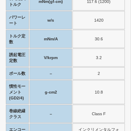
mNm(gf-cm)
117.6 (1200)
トルク
パワーレ
w/s
1420
ート
トルク定
mNm/A
30.6
数
誘起電圧
V/krpm
3.2
定数
ポール数
–
2
慣性モー
メント
g-cm2
10.8
(GD2/4)
巻線絶縁
–
Class F
クラス
エンコー
インクリメンタルフォ