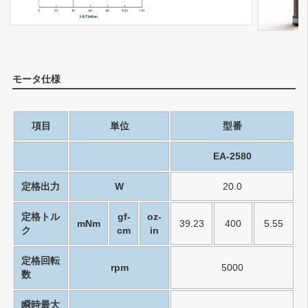
モータ仕様
項目
単位
型番
EA-2580
定格出力
W
20.0
定格トル
gf-
oz-
mNm
39.23
400
5.55
ク
cm
in
定格回転
rpm
5000
数
瞬時最大