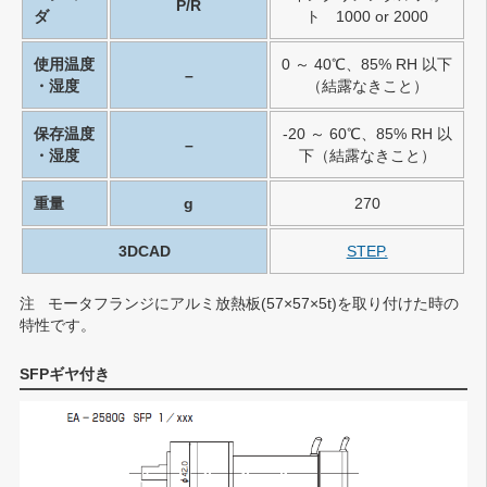
P/R
ダ
ト 1000 or 2000
使用温度
0 ～ 40℃、85% RH 以下
–
・湿度
（結露なきこと）
保存温度
-20 ～ 60℃、85% RH 以
–
・湿度
下（結露なきこと）
重量
g
270
3DCAD
STEP.
注
モータフランジにアルミ放熱板(57×57×5t)を取り付けた時の
特性です。
SFPギヤ付き