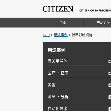
主页
产品介绍
TOP
>
用途事例
>
指甲彩绘喷枪
用途事例
有关半导体
医疗 ・临床
美容
测量 ・分析
自动化技术