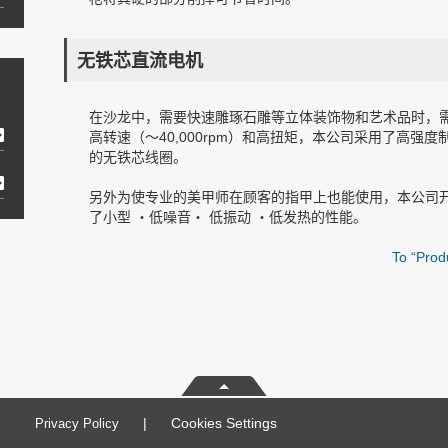
无铁芯直流电机
在沙龙中，需要快速雕琢石雕等立体装饰物和艺术品时，
高转速（～40,000rpm）和高扭矩，本公司采用了高强度
的无铁芯线圈。
另外为使专业的美甲师在顾客的指甲上也能使用，本公司
了小型 ・低噪音・ 低振动 ・低发热的性能。
To “Pro
|
Cookies Settings
Privacy Policy
事例
CSR・环境
公司信息
联系我们