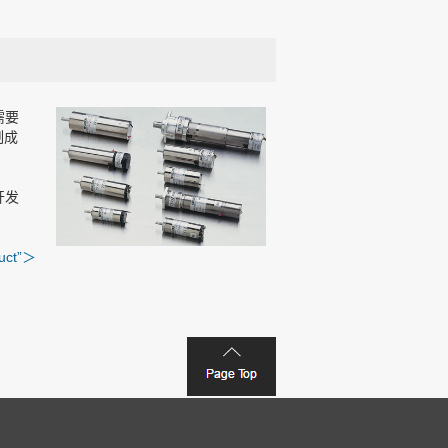
需要
制成
开发
duct”＞