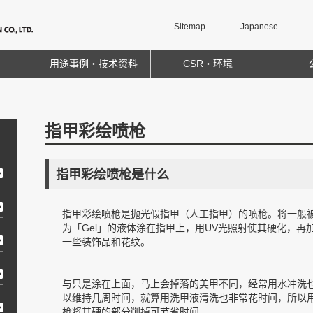
Sitemap
Japanese
用途事例・技术资料
CSR・环境
指甲彩绘喷枪
指甲彩绘喷枪是什么
指甲彩绘喷枪是抛光假指甲（人工指甲）的喷枪。将一般
为「Gel」的液体涂在指甲上，用UV光照射使其硬化，再
一些装饰品和花纹。
与只是涂在上面，马上会掉落的美甲不同，经常用水冲洗
以维持几周时间，就算用洗甲液清洗也非常花时间，所以
枪将其硬的部分削掉可节省时间。