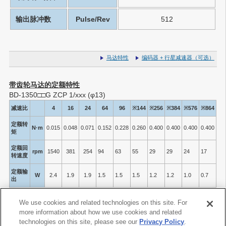
输出脉冲数
Pulse/Rev
512
马达特性
编码器 + 行星减速器（可选）
带齿轮马达的定额特性
BD-1350□□G ZCP 1/xxx (φ13)
减速比
4
16
24
64
96
※144
※256
※384
※576
※864
定额转
N·m
0.015
0.048
0.071
0.152
0.228
0.260
0.400
0.400
0.400
0.400
矩
定额回
rpm
1540
381
254
94
63
55
29
29
24
17
转速度
定额输
W
2.4
1.9
1.9
1.5
1.5
1.5
1.2
1.2
1.0
0.7
出
尺寸 L
mm
15.1
17.5
17.5
21.4
21.4
21.4
25.3
25.3
25.3
25.3
We use cookies and related technologies on this site. For
Note*1：
使用带 ※ 标记的减速比时，请确保不超过齿轮箱的允许
more information about how we use cookies and related
输出转矩。
technologies on this site, please see our
Privacy Policy
.