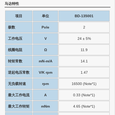
马达特性
项目
单位
BD-135001
极数
Pole
2
工作电压
V
24 ± 5%
线圈电阻
Ω
11.9
转矩常数
mN-m/A
14.1
逆起电压常数
V/K rpm
1.47
无负载转速
rpm
16500 (Note*1)
最大工作电流
A
0.33 (Note*1)
最大工作转矩
mNm
4.65 (Note*1)