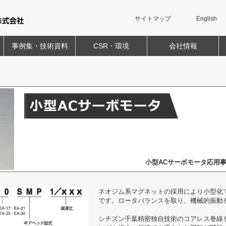
サイトマップ
English
事例集・技術資料
CSR・環境
会社情報
小型ACサーボモータ応用
ネオジム系マグネットの採用により小型化
です。ロータバランスを取り、機械的振動
シチズン千葉精密独自技術のコアレス巻線