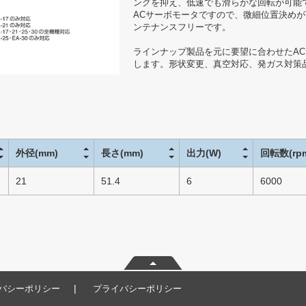
ングを抑え、低速でも滑らかな回転が可能
ACサーボモータですので、微細位置決め
ンテナンスフリーです。
ラインナップ製品を元に要望に合わせたA
します。形状変更、真空対応、発ガス対策
外径(mm)
長さ(mm)
出力(W)
回転数(rp
21
51.4
6
6000
|
バシーポリシー
プライバシーポリシー
事例集
CSR・環境
会社情報
採用情報