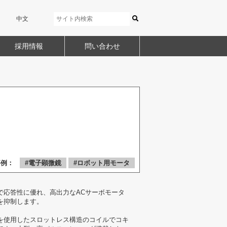
中文
採用情報
問い合わせ
事例：
#電子顕微鏡
#ロボット用モータ
で応答性に優れ、高出力なACサーボモータ
を抑制します。
を使用したスロットレス構造のコイルでコキ