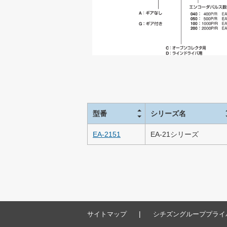
型番
シリーズ名
EA-2151
EA-21シリーズ
|
サイトマップ
シチズングループプライ
製品情報
コアレスDCモータ