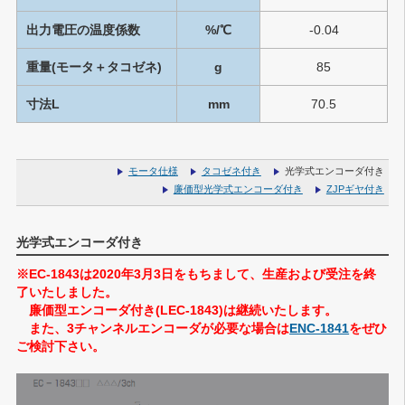
出力電圧の温度係数
%/℃
-0.04
重量(モータ＋タコゼネ)
g
85
寸法L
mm
70.5
モータ仕様
タコゼネ付き
光学式エンコーダ付き
廉価型光学式エンコーダ付き
ZJPギヤ付き
光学式エンコーダ付き
※EC-1843は2020年3月3日をもちまして、生産および受注を終
了いたしました。
廉価型エンコーダ付き(LEC-1843)は継続いたします。
また、3チャンネルエンコーダが必要な場合は
ENC-1841
をぜひ
ご検討下さい。