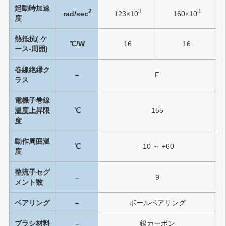
起動時加速
2
3
3
rad/sec
123×10
160×10
度
熱抵抗( ケ
℃/W
16
16
ース-周囲)
巻線絶縁ク
–
F
ラス
電機子巻線
温度上昇限
℃
155
度
動作周囲温
℃
-10 ～ +60
度
整流子セグ
–
9
メント数
ベアリング
–
ボールベアリング
ブラシ材料
–
銀カーボン