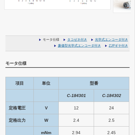
モータ仕様
タコゼネ付き
光学式エンコーダ付き
廉価型光学式エンコーダ付き
ZJPギヤ付き
モータ仕様
項目
単位
型番
C-184301
C-184302
定格電圧
V
12
24
定格出力
W
2.4
2.5
mNm
2.94
2.45