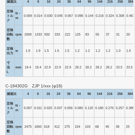
減速比
4
6
16
24
36
64
96
144
216
256
384
定格
N・
トル
0.009
0.014
0.030
0.045
0.067
0.096
0.144
0.216
0.324
0.308
0.463
m
ク
定格
回転
rpm
2000
1333
500
333
222
125
83
55
37
31
20
数
定格
w
1.9
1.9
1.5
1.5
1.5
1.2
1.2
1.2
1.2
1.0
1.0
出力
寸
法
mm
19.4
19.4
22.9
22.9
22.9
28.2
28.2
28.2
28.2
33.5
33.5
L
C-184302G ZJP 1/xxx (φ18)
減速比
4
6
16
24
36
64
96
144
216
256
384
定格
N・
トル
0.007
0.011
0.025
0.037
0.056
0.080
0.120
0.180
0.270
0.257
0.386
m
ク
定格
回転
rpm
2475
1650
618
412
275
154
103
68
45
38
25
数