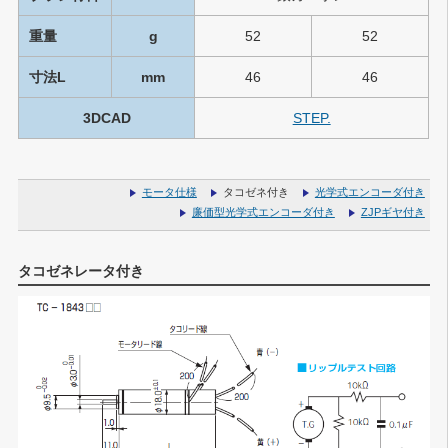
重量
g
52
52
寸法L
mm
46
46
3DCAD
STEP.
モータ仕様
タコゼネ付き
光学式エンコーダ付き
廉価型光学式エンコーダ付き
ZJPギヤ付き
タコゼネレータ付き