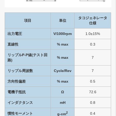
タコジェネレータ
項目
単位
仕様
出力電圧
V/1000rpm
1.0±15%
直線性
% max
0.3
リップルP-P値(テスト回
% max
7
路)
リップル周波数
Cycle/Rev
7
方向性偏差
% max
0.5
電機子抵抗
Ω
72.6
インダクタンス
mH
0.8
2
慣性モーメント
0.4
g-cm