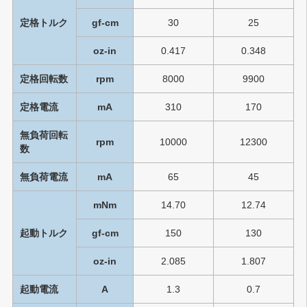
定格トルク
gf-cm
30
25
oz-in
0.417
0.348
定格回転数
rpm
8000
9900
定格電流
mA
310
170
無負荷回転
rpm
10000
12300
数
無負荷電流
mA
65
45
mNm
14.70
12.74
起動トルク
gf-cm
150
130
oz-in
2.085
1.807
起動電流
A
1.3
0.7