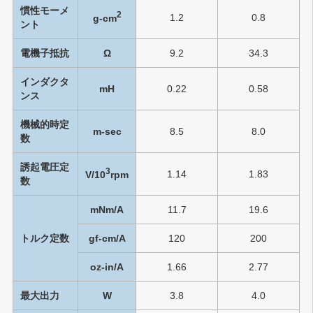
慣性モーメ
2
1.2
0.8
g-cm
ント
電機子抵抗
Ω
9.2
34.3
インダクタ
mH
0.22
0.58
ンス
機械的時定
m-sec
8.5
8.0
数
誘起電圧定
3
1.14
1.83
V/10
rpm
数
mNm/A
11.7
19.6
トルク定数
gf-cm/A
120
200
oz-in/A
1.66
2.77
最大出力
W
3.8
4.0