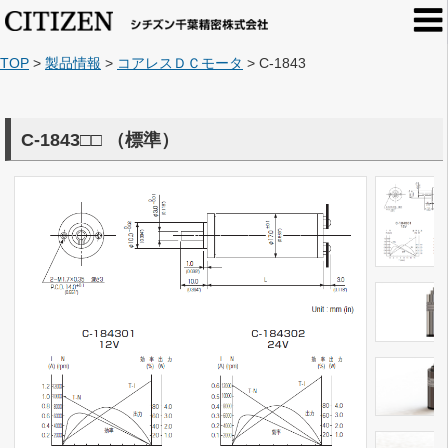
TOP
>
製品情報
>
コアレスＤＣモータ
>
C-1843
C-1843□□
（標準）