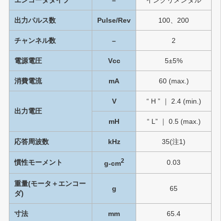
出力パルス数
Pulse/Rev
100、200
チャンネル数
–
2
電源電圧
Vcc
5±5%
消費電流
mA
60 (max.)
V
“ H ” ｜ 2.4 (min.)
出力電圧
mH
“ L” ｜ 0.5 (max.)
応答周波数
kHz
35(注1)
2
慣性モーメント
0.03
g-cm
重量(モータ＋エンコー
g
65
ダ)
寸法
mm
65.4