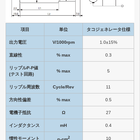
項目
単位
タコジェネレータ仕様
出力電圧
V/1000rpm
1.0±15%
直線性
% max
0.3
リップルP-P値
% max
5
(テスト回路)
リップル周波数
Cycle/Rev
11
方向性偏差
% max
0.5
電機子抵抗
Ω
27
インダクタンス
mH
0.4
2
慣性モーメント
10
g-cm