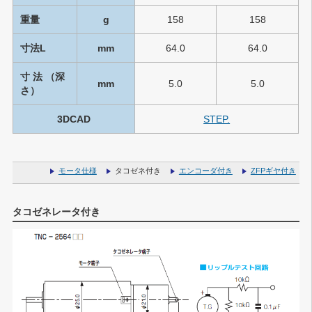
重量
g
158
158
寸法L
mm
64.0
64.0
寸 法 （深
mm
5.0
5.0
さ）
3DCAD
STEP.
モータ仕様
タコゼネ付き
エンコーダ付き
ZFPギヤ付き
タコゼネレータ付き