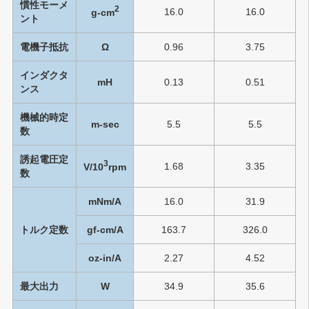
慣性モーメ
2
16.0
16.0
g-cm
ント
電機子抵抗
Ω
0.96
3.75
インダクタ
mH
0.13
0.51
ンス
機械的時定
m-sec
5.5
5.5
数
誘起電圧定
3
1.68
3.35
V/10
rpm
数
mNm/A
16.0
31.9
トルク定数
gf-cm/A
163.7
326.0
oz-in/A
2.27
4.52
最大出力
W
34.9
35.6