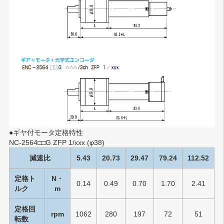
●ギヤ付モータ定格特性
NC-2564□□G ZFP 1/xxx (φ38)
減速比
5.43
20.73
29.47
79.24
112.52
定格ト
N・
0.14
0.49
0.70
1.70
2.41
ルク
m
定格回
rpm
1062
280
197
72
51
転数