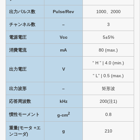
出力パルス数
Pulse/Rev
1000、2000
チャンネル数
–
3
電源電圧
Vcc
5±5%
消費電流
mA
80 (max.)
“ H ” | 4.0 (min.)
出力電圧
V
“ L” | 0.5 (max.)
出力波形
–
矩形波
応答周波数
kHz
200(注1)
2
慣性モーメント
0.8
g-cm
重量(モータ +エ
g
210
ンコーダ)