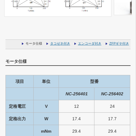
モータ仕様
タコゼネ付き
エンコーダ付き
ZFPギヤ付き
モータ仕様
項目
単位
型番
NC-256401
NC-256402
定格電圧
V
12
24
定格出力
W
17.4
17.7
mNm
29.4
29.4