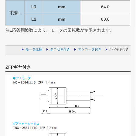
L1
mm
64.0
寸法L
L2
mm
83.8
注1
応答周波数により、モータの回転数が制限されます。
モータ仕様
タコゼネ付き
エンコーダ付き
ZFPギヤ付き
ZFPギヤ付き