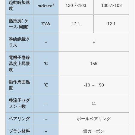
起動時加速
2
130.7×103
130.7×103
rad/sec
度
熱抵抗( ケ
℃/W
12.1
12.1
ース-周囲)
巻線絶縁ク
–
F
ラス
電機子巻線
温度上昇限
℃
155
度
動作周囲温
℃
-10 ～ +50
度
整流子セグ
–
11
メント数
ベアリング
–
ボールベアリング
ブラシ材料
–
銀カーボン