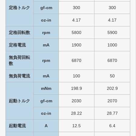
定格トルク
gf-cm
300
300
oz-in
4.17
4.17
定格回転数
rpm
5800
5900
定格電流
mA
1900
1000
無負荷回転
rpm
6870
6870
数
無負荷電流
mA
100
50
mNm
198.9
202.9
起動トルク
gf-cm
2030
2070
oz-in
28.22
28.77
起動電流
A
12.5
6.4