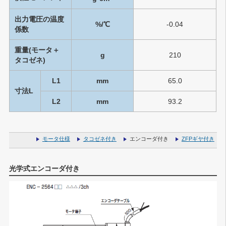
出力電圧の温度
%/℃
-0.04
係数
重量(モータ＋
g
210
タコゼネ)
L1
mm
65.0
寸法L
L2
mm
93.2
モータ仕様
タコゼネ付き
エンコーダ付き
ZFPギヤ付き
光学式エンコーダ付き