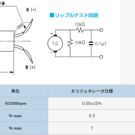
単位
タコジェネレータ仕様
V/1000rpm
0.55±15%
% max
0.3
% max
7