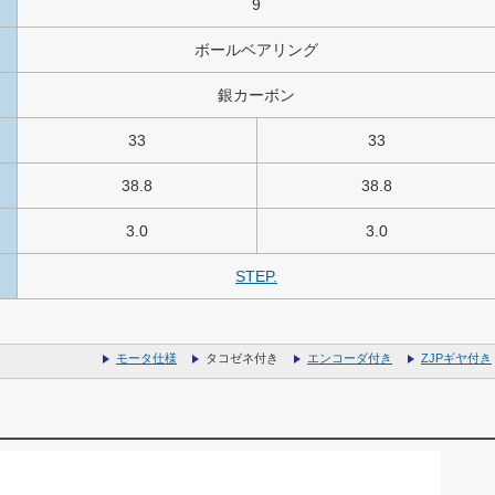
9
ボールベアリング
銀カーボン
33
33
38.8
38.8
3.0
3.0
STEP.
モータ仕様
タコゼネ付き
エンコーダ付き
ZJPギヤ付き