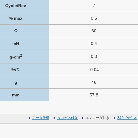
Cycle/Rev
7
% max
0.5
Ω
30
mH
0.4
2
0.3
g-cm
%/℃
-0.04
g
46
mm
57.8
モータ仕様
タコゼネ付き
エンコーダ付き
ZJPギヤ付き