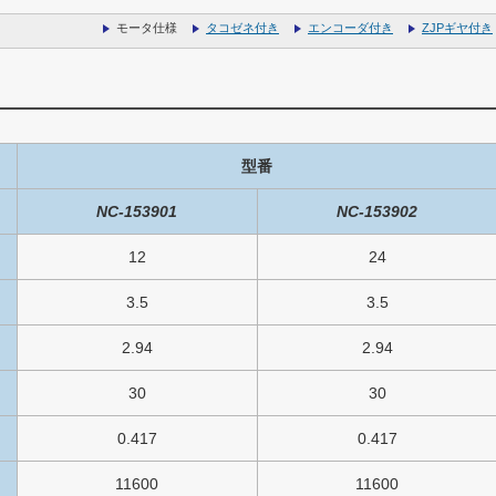
モータ仕様
タコゼネ付き
エンコーダ付き
ZJPギヤ付き
型番
NC-153901
NC-153902
12
24
3.5
3.5
2.94
2.94
30
30
0.417
0.417
11600
11600