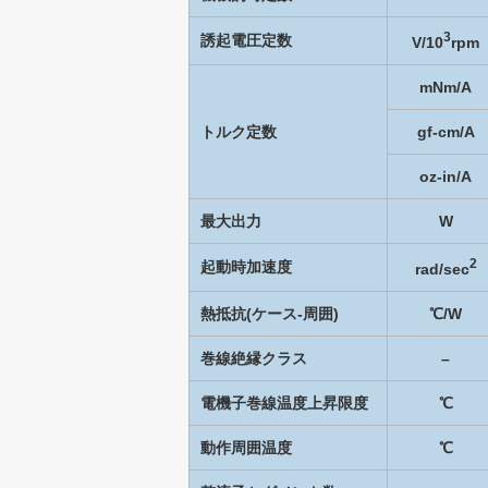
3
誘起電圧定数
V/10
rpm
mNm/A
トルク定数
gf-cm/A
oz-in/A
最大出力
W
2
起動時加速度
rad/sec
熱抵抗(ケース-周囲)
℃/W
巻線絶縁クラス
–
電機子巻線温度上昇限度
℃
動作周囲温度
℃