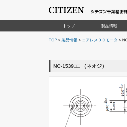
トップ
製品情報
TOP
>
製品情報
>
コアレスＤＣモータ
>
NC
NC-1539□□
（ネオジ）