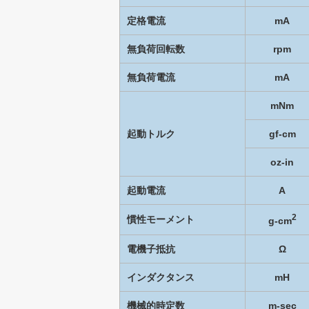
定格電流
mA
無負荷回転数
rpm
無負荷電流
mA
mNm
起動トルク
gf-cm
oz-in
起動電流
A
2
慣性モーメント
g-cm
電機子抵抗
Ω
インダクタンス
mH
機械的時定数
m-sec