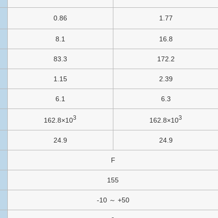
0.86
1.77
8.1
16.8
83.3
172.2
1.15
2.39
6.1
6.3
3
3
162.8×10
162.8×10
24.9
24.9
F
155
-10 ～ +50