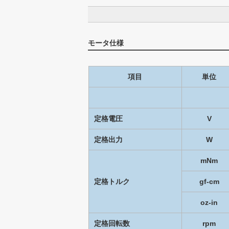
モータ仕様
項目
単位
定格電圧
V
定格出力
W
mNm
定格トルク
gf-cm
oz-in
定格回転数
rpm