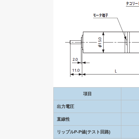
項目
出力電圧
直線性
リップルP-P値(テスト回路)